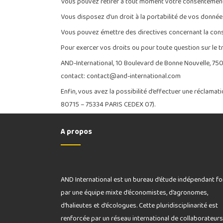
Vous pouvez retirer à tout moment votre consentement, sa
Vous disposez d’un droit à la portabilité de vos donnée
Vous pouvez émettre des directives concernant la cons
Pour exercer vos droits ou pour toute question sur le
AND-International, 10 Boulevard de Bonne Nouvelle, 75
contact: contact@and-international.com
Enfin, vous avez la possibilité d’effectuer une réclamati
80715 – 75334 PARIS CEDEX 07).
A propos
AND International est un bureau d’étude indépendant f
par une équipe mixte d’économistes, d’agronomes,
d’halieutes et d’écologues. Cette pluridisciplinarité est
renforcée par un réseau international de collaborateurs