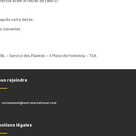
tué avant le retrait de celui-ci.
après votre décès.
s suivantes :
(CNIL – Service des Plaintes – 3 Place de Fontenoy – TSA
us rejoindre
recrutement@and-international.com
ntions légales