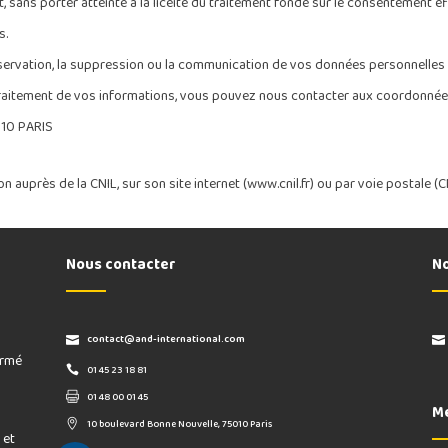
ns porter atteinte à la licéité du traitement fondé sur le consentement effec
s.
ervation, la suppression ou la communication de vos données personnelles 
 traitement de vos informations, vous pouvez nous contacter aux coordonnée
010 PARIS
on auprès de la CNIL, sur son site internet (www.cnil.fr) ou par voie postale 
Nous contacter
No
contact@and-international.com
ormé
01 45 23 18 81
01 48 00 01 45
Me
10 boulevard Bonne Nouvelle, 75010 Paris
 et