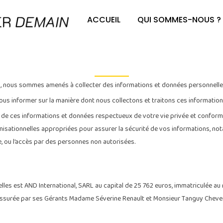
ACCUEIL
QUI SOMMES-NOUS ?
ique de confident
nal, nous sommes amenés à collecter des informations et données personnell
ous informer sur la manière dont nous collectons et traitons ces informations
 ces informations et données respectueux de votre vie privée et conforme à
isationnelles appropriées pour assurer la sécurité de vos informations, notam
le, ou l’accès par des personnes non autorisées.
es est AND International, SARL au capital de 25 762 euros, immatriculée au
assurée par ses Gérants Madame Séverine Renault et Monsieur Tanguy Chever